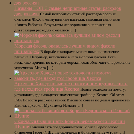
Названы ТОП-3 самые неприятные статьи расходов
для россиян
Самой нелюбимой статьей расходов россиян
оказались ЖКХ и коммунальные платежи, выяснили аналитики
«Авито Работы». Результаты исследования о неприятных
для граждан расходах оказались […]
Морская фасоль оказалась лучшим видом фасоли
при запорах
В борьбе с запорами может помочь изменение
рациона. Например, включение в него морской фасоли. Есть
несколько причин, по которым морская соль облегчает опорожнение
кишечника. Много […]
Археолог Халед: новые технологии помогут выяснить,
где находится гробница Хеопса
Новые технологии помогут
установить, где находится знаменитая гробница Хеопса. Об этом
РИА Новости рассказал генсек Высшего совета по делам древностей
Египта, археолог Мухаммед Исмаил […]
Скончался бывший зять Бориса Березовского Георгий
Шуппе
Бывший зять предпринимателя Бориса Березовского,
бизнесмен Георгий Шуппе скончался в Лондоне на 52-м году […]