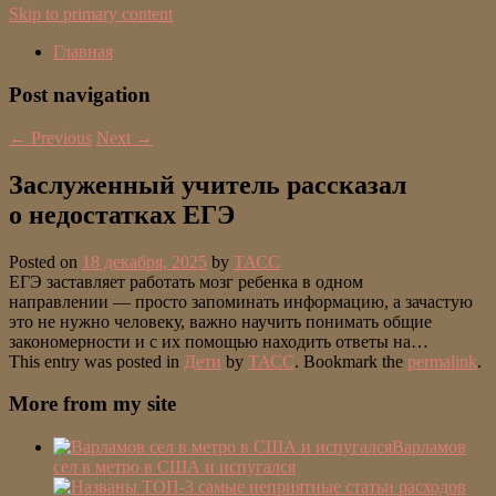
Skip to primary content
Главная
Post navigation
←
Previous
Next
→
Заслуженный учитель рассказал
о недостатках ЕГЭ
Posted on
18 декабря, 2025
by
ТАСС
ЕГЭ заставляет работать мозг ребенка в одном
направлении — просто запоминать информацию, а зачастую
это не нужно человеку, важно научить понимать общие
закономерности и с их помощью находить ответы на…
This entry was posted in
Дети
by
ТАСС
. Bookmark the
permalink
.
More from my site
Варламов
сел в метро в США и испугался