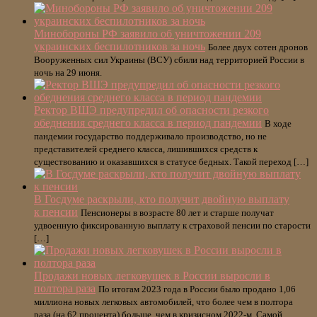
Минобороны РФ заявило об уничтожении 209
украинских беспилотников за ночь
Более двух сотен дронов
Вооруженных сил Украины (ВСУ) сбили над территорией России в
ночь на 29 июня.
Ректор ВШЭ предупредил об опасности резкого
обеднения среднего класса в период пандемии
В ходе
пандемии государство поддерживало производство, но не
представителей среднего класса, лишившихся средств к
существованию и оказавшихся в статусе бедных. Такой переход […]
В Госдуме раскрыли, кто получит двойную выплату
к пенсии
Пенсионеры в возрасте 80 лет и старше получат
удвоенную фиксированную выплату к страховой пенсии по старости
[…]
Продажи новых легковушек в России выросли в
полтора раза
По итогам 2023 года в России было продано 1,06
миллиона новых легковых автомобилей, что более чем в полтора
раза (на 62 процента) больше, чем в кризисном 2022-м. Самой