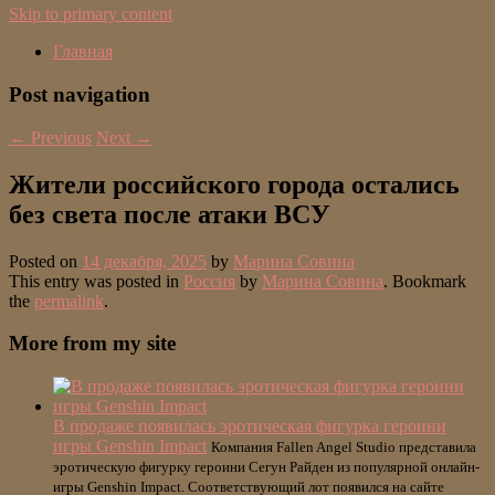
Skip to primary content
Главная
Post navigation
←
Previous
Next
→
Жители российского города остались
без света после атаки ВСУ
Posted on
14 декабря, 2025
by
Марина Совина
This entry was posted in
Россия
by
Марина Совина
. Bookmark
the
permalink
.
More from my site
В продаже появилась эротическая фигурка героини
игры Genshin Impact
Компания Fallen Angel Studio представила
эротическую фигурку героини Сегун Райден из популярной онлайн-
игры Genshin Impact. Соответствующий лот появился на сайте