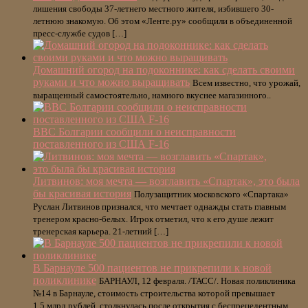
лишения свободы 37-летнего местного жителя, избившего 30-
летнюю знакомую. Об этом «Ленте.ру» сообщили в объединенной
пресс-службе судов […]
Домашний огород на подоконнике: как сделать своими
руками и что можно выращивать
Всем известно, что урожай,
выращенный самостоятельно, намного вкуснее магазинного..
ВВС Болгарии сообщили о неисправности
поставленного из США F-16
Литвинов: моя мечта — возглавить «Спартак», это была
бы красивая история
Полузащитник московского «Спартака»
Руслан Литвинов признался, что мечтает однажды стать главным
тренером красно-белых. Игрок отметил, что к его душе лежит
тренерская карьера. 21-летний […]
В Барнауле 500 пациентов не прикрепили к новой
поликлинике
БАРНАУЛ, 12 февраля. /ТАСС/. Новая поликлиника
№14 в Барнауле, стоимость строительства которой превышает
1,5 млрд рублей, столкнулась после открытия с беспрецедентным