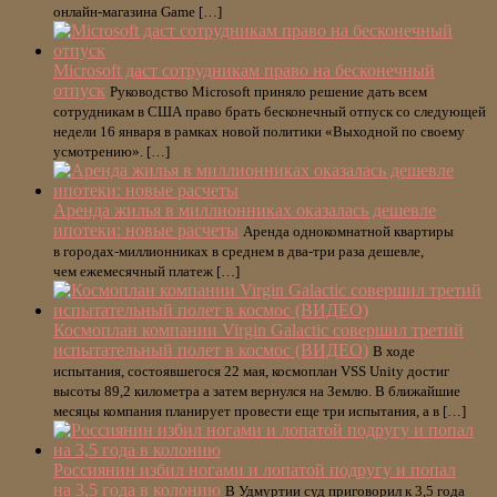
онлайн-магазина Game […]
Microsoft даст сотрудникам право на бесконечный
отпуск
Руководство Microsoft приняло решение дать всем
сотрудникам в США право брать бесконечный отпуск со следующей
недели 16 января в рамках новой политики «Выходной по своему
усмотрению». […]
Аренда жилья в миллионниках оказалась дешевле
ипотеки: новые расчеты
Аренда однокомнатной квартиры
в городах-миллионниках в среднем в два-три раза дешевле,
чем ежемесячный платеж […]
Космоплан компании Virgin Galactic совершил третий
испытательный полет в космос (ВИДЕО)
В ходе
испытания, состоявшегося 22 мая, космоплан VSS Unity достиг
высоты 89,2 километра а затем вернулся на Землю. В ближайшие
месяцы компания планирует провести еще три испытания, а в […]
Россиянин избил ногами и лопатой подругу и попал
на 3,5 года в колонию
В Удмуртии суд приговорил к 3,5 года